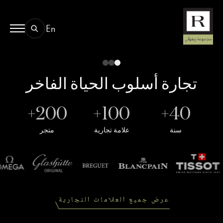
En
BOOK AN EYE TEST
01.
TYPE OF TEST & LOCATION
تجارة
أسلوب
الحياة
الفاخر
200+
100+
40+
سنة
علامة تجارية
متجر
عرض جميع العلامات التجارية