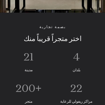
بصمة تجارية
اختر
متجراً
قريباً
منك
21
4
بلدان
مدينة
+200
22
مراكز ريفولي للرعاية
متجر