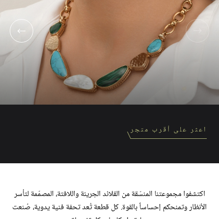
اعثر على أقرب متجر
اكتشفوا مجموعتنا المنسّقة من القلائد الجريئة واللافتة، المصمّمة لتأسر
الأنظار وتمنحكم إحساساً بالقوة. كل قطعة تُعد تحفة فنية يدوية، صُنعت