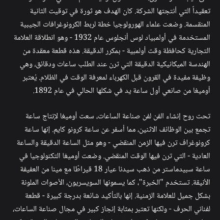
تعقيداً التي أنتجتها الشركة. كان الهدف هو ثورة في توقيت الثانية
المنقسمة. وضعت علماء الهورولوجيا خطة لربط الكرونوغرافات الجيبية
المستخدمة في أولمبياد لوس أنجلوس عام 1932 - وهو انطلاقة العلامة
التجارية كحافظة وقت أولمبية - بمكرر الدقيقة. هذه قطعة معقدة من
الهندسة الميكانيكية الدقيقة التي ترن عند الطلب ساعات ودقائق، وهي
وظيفة مفيدة في القرون قبل الكهرباء لمعرفة الوقت في الظلام. يُعتبر
أوميغا من صانعي أول ساعة يد في شكلها الحالي في عام 1892.
تحت روح إنشاء الفن لفن صناعة الساعات، سعت أوميغا لإنتاج ساعة
تجمع بين الوظائف الاثنين، مما أسفر عن ساعة كرونو كايم. إنها ساعة
كرونوغراف ترن فيها الزمن المنقضي - وهو مثل الساعة الدقيقة والساعة
العادية - التي ترن فيها الوقت المنقضي. وضعت أوميغا التكنولوجيا في
ساعة سبيدماستر من ذهب سيدنا عيار 18 قيراطًا مع مينا من العفيفة
الأنيقة. تستخدم "الخبرة"، كما يسمونها السويسريون، الأصوات الملونة
بشكل جميل للعلامة الزمنية. إنها بالتأكيد شائعة بدرجة كبيرة - قطعة
لفناني الحرف - ولكنها تعتبر بمثابة إنجاز كبير في مجال صناعة الساعات،