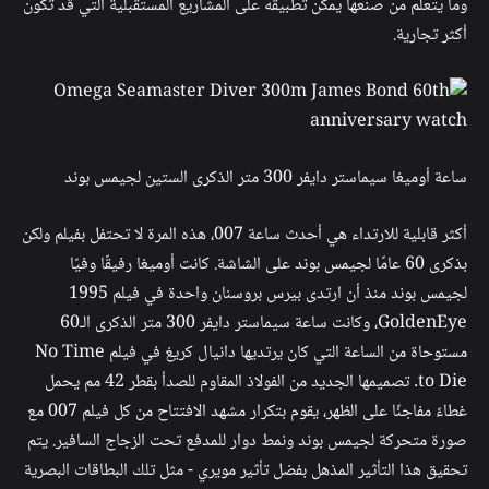
وما يتعلم من صنعها يمكن تطبيقه على المشاريع المستقبلية التي قد تكون
أكثر تجارية.
ساعة أوميغا سيماستر دايفر 300 متر الذكرى الستين لجيمس بوند
أكثر قابلية للارتداء هي أحدث ساعة 007، هذه المرة لا تحتفل بفيلم ولكن
بذكرى 60 عامًا لجيمس بوند على الشاشة. كانت أوميغا رفيقًا وفيًا
لجيمس بوند منذ أن ارتدى بيرس بروسنان واحدة في فيلم 1995
GoldenEye، وكانت ساعة سيماستر دايفر 300 متر الذكرى الـ60
مستوحاة من الساعة التي كان يرتديها دانيال كريغ في فيلم No Time
to Die. تصميمها الجديد من الفولاذ المقاوم للصدأ بقطر 42 مم يحمل
غطاءً مفاجئًا على الظهر، يقوم بتكرار مشهد الافتتاح من كل فيلم 007 مع
صورة متحركة لجيمس بوند ونمط دوار للمدفع تحت الزجاج السافير. يتم
تحقيق هذا التأثير المذهل بفضل تأثير مويري - مثل تلك البطاقات البصرية