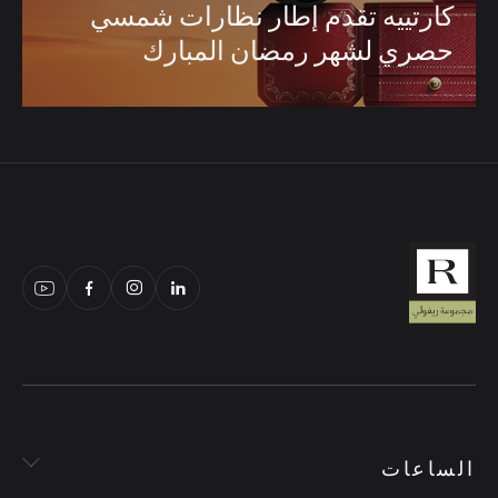
كارتييه
تقدم
إطار
نظارات
شمسي
حصري
لشهر
رمضان
المبارك
الساعات