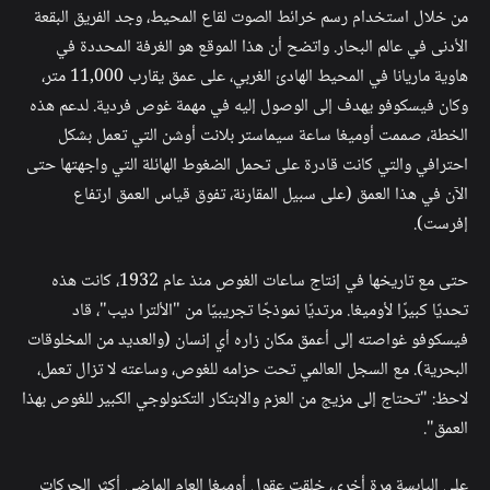
من خلال استخدام رسم خرائط الصوت لقاع المحيط، وجد الفريق البقعة
الأدنى في عالم البحار. واتضح أن هذا الموقع هو الغرفة المحددة في
هاوية ماريانا في المحيط الهادئ الغربي، على عمق يقارب 11,000 متر،
وكان فيسكوفو يهدف إلى الوصول إليه في مهمة غوص فردية. لدعم هذه
الخطة، صممت أوميغا ساعة سيماستر بلانت أوشن التي تعمل بشكل
احترافي والتي كانت قادرة على تحمل الضغوط الهائلة التي واجهتها حتى
الآن في هذا العمق (على سبيل المقارنة، تفوق قياس العمق ارتفاع
إفرست).
حتى مع تاريخها في إنتاج ساعات الغوص منذ عام 1932، كانت هذه
تحديًا كبيرًا لأوميغا. مرتديًا نموذجًا تجريبيًا من "الألترا ديب"، قاد
فيسكوفو غواصته إلى أعمق مكان زاره أي إنسان (والعديد من المخلوقات
البحرية). مع السجل العالمي تحت حزامه للغوص، وساعته لا تزال تعمل،
لاحظ: "تحتاج إلى مزيج من العزم والابتكار التكنولوجي الكبير للغوص بهذا
العمق".
على اليابسة مرة أخرى، خلقت عقول أوميغا العام الماضي أكثر الحركات