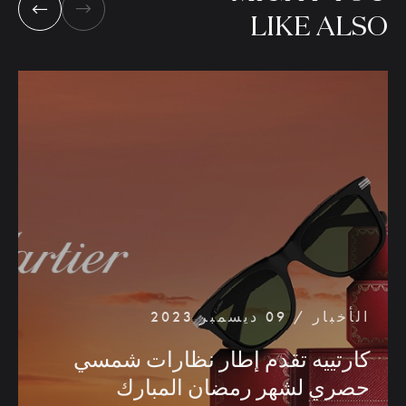
LIKE
ALSO
الأخبار / 09 ديسمبر 2023
كارتييه
تقدم
إطار
نظارات
شمسي
حصري
لشهر
رمضان
المبارك