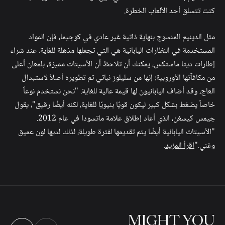
كنت تتسلق أحد الألعاب الخطرة.
مثل الدينيم المنسوج بنهاية ذاتية غير عادي في كوجيما، فإن المواد
المستخدمة في النظارات اليابانية هي التي تجعلها مذهلة للغاية. عند شراء
إطارات ديتا ماستكس، يمكنك أن تلاحظ أن الأسيتات مميزة، بلمعان أعلى
من مكافآتها الأوروبية: إنها من سليلوز نباتي تم تطويره أصلاً لاستبدال
العاج، وقد أضاف اليابانيون لها قيمة عالية للغاية. "نحن نستخدم نوعاً
خاصاً يضغط بشكل كبير ليكون قويًا بنيويًا للغاية، لكنه أيضًا رقيق"، يقول
جيمس كيسغن، الذي أعاد إطلاق علامة ماتسودا في عام 2012.
"الأسيتات اليابانية أيضًا يتم تقديمها لفترة طويلة، لذلك لديها لون عميق
وغني."
اقرأ المزيد
.
MIGHT
YOU