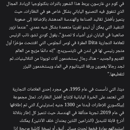
في كوم دي غارسون، يربط هذا الشعور بالتراث بتكنولوجيا الريادة. المجال
الذي تتفوق فيه التصنيع الياباني بشكل خاص هو في النظارات، حيث
يتميز بأفضل تقاليد الصناعة والهندسة المدهشة، بالإضافة إلى صعوبة
التنفيذ التي يمكن أن تبدو تقريبًا متعمدة بشكل شبه عمدي. "عندما نزور
صانعينا في اليابان، نرى أشياء لا تصدق"، يقول كودي تشو، نائب الرئيس
للعلامة التجارية Dita المقرة في لوس أنجلوس، التي افتتحت مؤخرًا أول
متجر رئيسي لها في لندن في نايتسبريدج. "إنه دائمًا مزيج من العالم
القديم والجديد - هناك رجال يستخدمون آلات تويوتا من الثلاثينيات، ثم
تجد رجالاً يغمرون ورقة التيتانيوم في الماء ويستخدمون الليزر
لتقطيعها."
ديتا، التي تأسست في عام 1995، هي مجرد إحدى العلامات التجارية
التي تعتمد على الخبرة اليابانية لإنتاج أفضل النظارات. تمثل مجموعة
إبيلكسوري للإطارات (بدءًا من 1300 جنيه إسترليني)، التي تم إطلاقها
في عام 2019، تجربة متألقة في الهندسة، حيث تتميز كل إطار بثلاثة
أذرع قابلة للتبديل (الذراعين اللذين يمتدان خلف الأذنين). يمكنك
استبدالهم بمادة فخمة لحدث مسائي أنيق، أو نسخة كابلية مريحة إذا