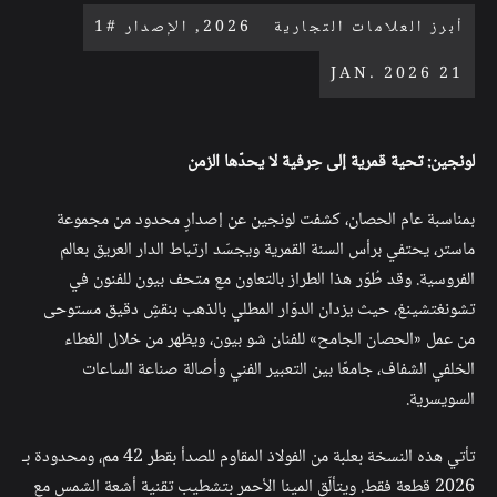
أبرز العلامات التجارية
2026, الإصدار #1
21 JAN. 2026
لونجين: تحية قمرية إلى حِرفية لا يحدّها الزمن
بمناسبة عام الحصان، كشفت لونجين عن إصدارٍ محدود من مجموعة
ماستر، يحتفي برأس السنة القمرية ويجسّد ارتباط الدار العريق بعالم
الفروسية. وقد طُوّر هذا الطراز بالتعاون مع متحف بيون للفنون في
تشونغتشينغ، حيث يزدان الدوّار المطلي بالذهب بنقشٍ دقيق مستوحى
من عمل «الحصان الجامح» للفنان شو بيون، ويظهر من خلال الغطاء
الخلفي الشفاف، جامعًا بين التعبير الفني وأصالة صناعة الساعات
السويسرية.
تأتي هذه النسخة بعلبة من الفولاذ المقاوم للصدأ بقطر 42 مم، ومحدودة بـ
2026 قطعة فقط. ويتألّق المينا الأحمر بتشطيب تقنية أشعة الشمس مع