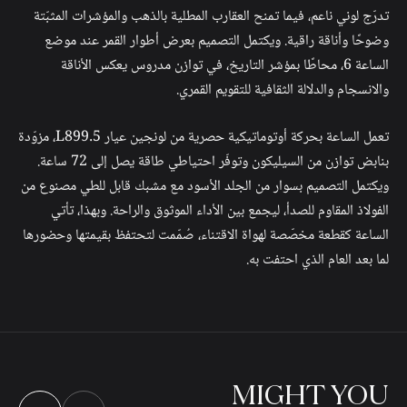
تدرّج لوني ناعم، فيما تمنح العقارب المطلية بالذهب والمؤشرات المثبّتة
وضوحًا وأناقة راقية. ويكتمل التصميم بعرض أطوار القمر عند موضع
الساعة 6، محاطًا بمؤشر التاريخ، في توازن مدروس يعكس الأناقة
والانسجام والدلالة الثقافية للتقويم القمري.
تعمل الساعة بحركة أوتوماتيكية حصرية من لونجين عيار L899.5، مزوّدة
بنابض توازن من السيليكون وتوفّر احتياطي طاقة يصل إلى 72 ساعة.
ويكتمل التصميم بسوار من الجلد الأسود مع مشبك قابل للطي مصنوع من
الفولاذ المقاوم للصدأ، ليجمع بين الأداء الموثوق والراحة. وبهذا، تأتي
الساعة كقطعة مخصّصة لهواة الاقتناء، صُمّمت لتحتفظ بقيمتها وحضورها
لما بعد العام الذي احتفت به.
MIGHT
YOU