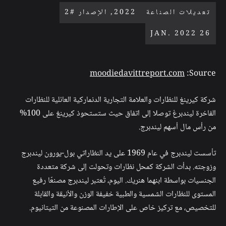
تعديلات الصناعة
2022, الإصدار #2
26 JAN. 2022
moodiedavittreport.com
Source:
شركة كيرينغ للنظارات والعلامة التجارية الدنماركية العائلية للنظارات
الفاخرة ليندبرغ توصلا إلى اتفاق حيث ستستحوذ كيرينغ على 100%
من رأس مال أسهم ليندبرج.
تأسست ليندبرج في عام 1969 على يد النظاراتي بول-يورون ليندبرج
وزوجته. بدأت الشركة كمحل نظارات وتحولت إلى شركة متعددة
الجنسيات بواسطة ابنهما هنريك. اليوم، تُعتبر ليندبرج مصنعًا رفيع
المستوى للنظارات الشمسية والطبية خفيفة الوزن والأنيقة والقابلة
للتخصيص، مع تركيز خاص على الإطارات المصنوعة من التيتانيوم.