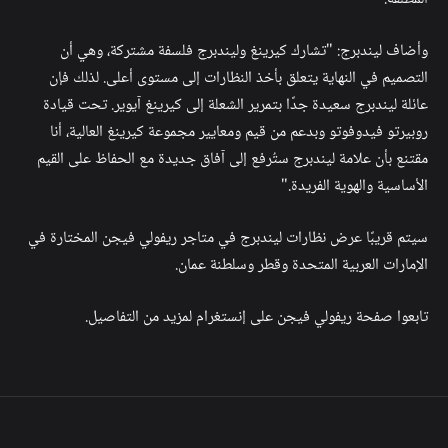
وأضاف ليندبرج: "تشارك كيرينغ وليندبرج فلسفة مشتركة، وهي أن
التصميم في النهاية يتعلق بأخذ النظارات إلى مستوى أعلى. لذلك فإن
عائلة ليندبرج سعيدة جدًا بتمرير الشعلة إلى كيرينغ آيوير. تحت قيادة
روبيرتو فيدوفوتو وبدعم من قيم ومعايير مجموعة كيرينغ العالية، أنا
مقتنع بأن علامة ليندبرج ستُرفع إلى آفاق جديدة مع الحفاظ على القيم
الأساسية والهوية الفريدة."
سيتم قريبًا عرض نظارات ليندبرج في متاجر ريفولي فيجن المختارة في
الإمارات العربية المتحدة وقطر وسلطنة عمان.
تابعوا صفحة ريفولي فيجن على إنستغرام لمزيد من التفاصيل.