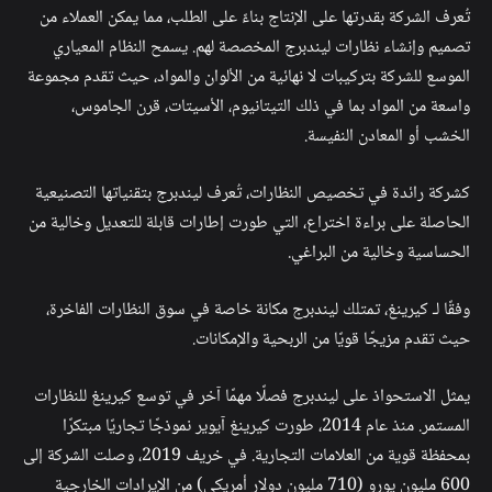
تُعرف الشركة بقدرتها على الإنتاج بناءً على الطلب، مما يمكن العملاء من
تصميم وإنشاء نظارات ليندبرج المخصصة لهم. يسمح النظام المعياري
الموسع للشركة بتركيبات لا نهائية من الألوان والمواد، حيث تقدم مجموعة
واسعة من المواد بما في ذلك التيتانيوم، الأسيتات، قرن الجاموس،
الخشب أو المعادن النفيسة.
كشركة رائدة في تخصيص النظارات، تُعرف ليندبرج بتقنياتها التصنيعية
الحاصلة على براءة اختراع، التي طورت إطارات قابلة للتعديل وخالية من
الحساسية وخالية من البراغي.
وفقًا لـ كيرينغ، تمتلك ليندبرج مكانة خاصة في سوق النظارات الفاخرة،
حيث تقدم مزيجًا قويًا من الربحية والإمكانات.
يمثل الاستحواذ على ليندبرج فصلًا مهمًا آخر في توسع كيرينغ للنظارات
المستمر. منذ عام 2014، طورت كيرينغ آيوير نموذجًا تجاريًا مبتكرًا
بمحفظة قوية من العلامات التجارية. في خريف 2019، وصلت الشركة إلى
600 مليون يورو (710 مليون دولار أمريكي) من الإيرادات الخارجية