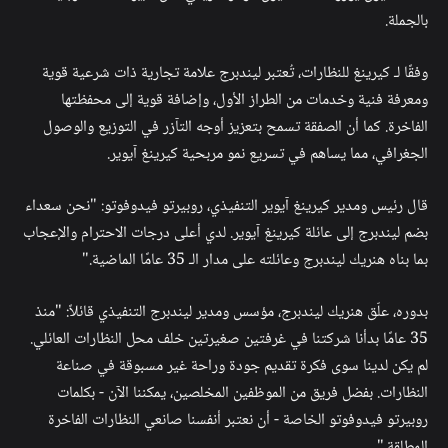
بالجملة.
وفقًا لـ كيرينغ للنظارات، تُعتبر ليندبرج علامة تجارية ذات شرعية قوية
ومعرفة فنية وخدمات من الطراز الأول، وإضافة قوية إلى محفظتها
الفاخرة. كما أن الصفقة تسمح بتعزيز أوجه التآزر في التوزيع والوصول
الجغرافي، مما يساهم في تسريع نمو مربحية كيرينغ آيوير.
قال رئيس ومدير كيرينغ آيوير التنفيذي، روبيرتو فيدوفوتو: "نحن سعداء
بضم ليندبرج إلى عائلة كيرينغ آيوير. لدي أعلى درجات الاحترام والإعجاب
بما بناه هنريك ليندبرج وعائلته على مدار الـ 35 عامًا الماضية."
بدوره، علّق هنريك ليندبرج، مؤسس ومدير ليندبرج التنفيذي قائلاً: "منذ
35 عامًا بدأنا شركتنا في غرفتين صغيرتين خلف محل النظارات العائلي.
لم يكن لدينا سوى فكرة تقديم جودة وراحة غير مسبوقة في صناعة
النظارات. بفضل فريق من الموظفين المخلصين، يمكننا الآن - بكلمات
روبيرتو فيدوفوتو الخاصة - أن نعتبر أنفسنا صانعي النظارات الفاخرة
المطلقة."