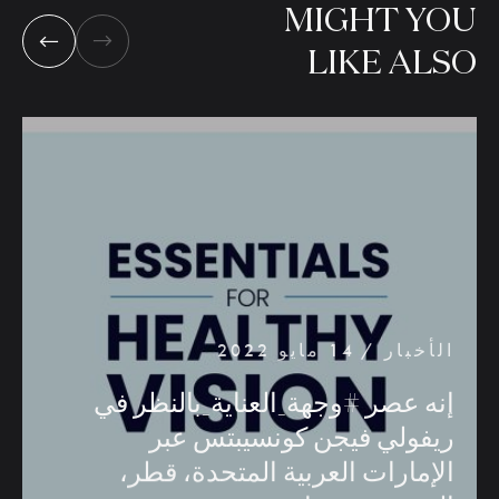
MIGHT
YOU
LIKE
ALSO
الأخبار / 14 مايو 2022
إنه
عصر
#وجهة_العناية_بالنظر
في
ريفولي
فيجن
كونسيبتس
عبر
الإمارات
العربية
المتحدة،
قطر،